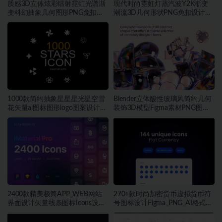
质感3D立体炫彩镭射霓虹光谱渐
现代时尚霓虹灯蒸汽波Y2K渐变
变科幻抽象几何图形PNG免扣设
潮流3D几何形状PNG免扣设计素
计素材
材
1000款简约抽象星星星光星空雪
Blender立体酸性玻璃风简约几何
花矢量ai图标图形logo图案设计素
装饰3D模型Figma素材PNG图片
材
素材
2400款精美极简APP_WEB网站
270+款时尚加密货币虚拟货币符
界面设计矢量线条图标Icons设计
号图标设计Figma_PNG_AI格式素
Figma_Sketch_PNG格式素材
材