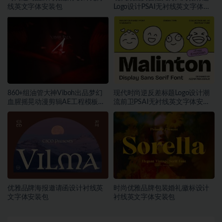
线英文字体安装包
Logo设计PSAI无衬线英文字体安
装包
860+组油管大神Viboh出品梦幻
现代时尚逆反差标题Logo设计潮
血腥摇晃动漫剪辑AE工程模板预
流前卫PSAI无衬线英文字体安装
设叠加视频音效字体素材包
包素材
优雅品牌海报邀请函设计衬线英
时尚优雅品牌包装婚礼徽标设计
文字体安装包
衬线英文字体安装包