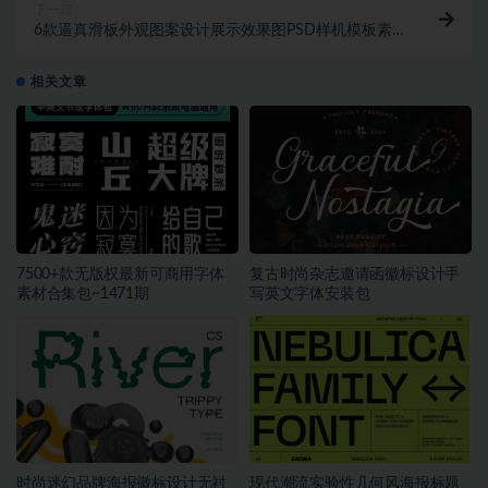
下一篇
6款逼真滑板外观图案设计展示效果图PSD样机模板素
材
相关文章
7500+款无版权最新可商用字体
复古时尚杂志邀请函徽标设计手
素材合集包~1471期
写英文字体安装包
时尚迷幻品牌海报徽标设计无衬
现代潮流实验性几何风海报标题