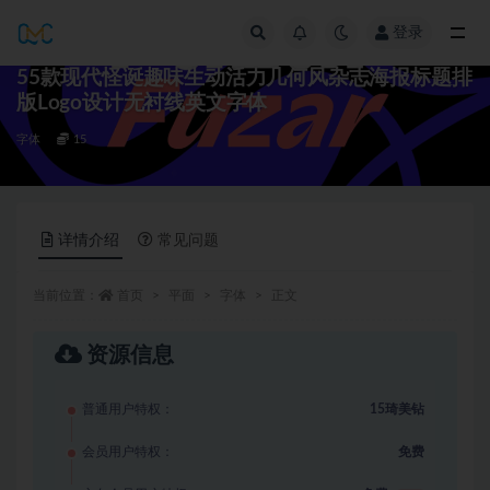
登录
全部
55款现代怪诞趣味生动活力几何风杂志海报标题排
版Logo设计无衬线英文字体
字体
15
详情介绍
常见问题
当前位置：
首页
平面
字体
正文
资源信息
普通用户特权：
15琦美钻
会员用户特权：
免费