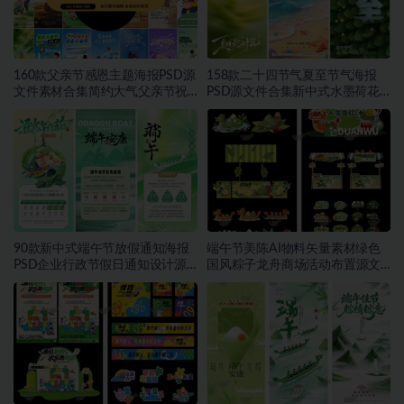
160款父亲节感恩主题海报PSD源
158款二十四节气夏至节气海报
文件素材合集简约大气父亲节祝
PSD源文件合集新中式水墨荷花
福宣传设计素材~1559期
二十四节气朋友圈宣传模板素材
~1553期
90款新中式端午节放假通知海报
端午节美陈AI物料矢量素材绿色
PSD企业行政节假日通知设计源
国风粽子龙舟商场活动布置源文
文件素材~1552期
件模板素材~1549期