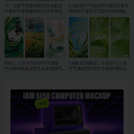
六一儿童节美陈AI源文件矢量设
213款端午节海报PSD源文件素材
计素材卡通童趣商场活动布置设
国风粽子龙舟节日宣传海报模板
计模板合集~1548期
合集~1457期
95款二十四节气芒种节气海报
138款2026最新二十四节气小满
PSD素材模板源文件金黄麦穗节
节气海报PSD源文件素材清新绿
日宣传海报合集~1543期
色麦穗节日宣传海报合集~1542
期