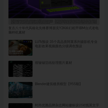
复古八十年代风格化先锋赛博朋克Y2K科幻机甲IBM台式老电
脑样机素材
LUTs预设 35个高品质阿莱系列摄影机专业
电影效果视频颜色分级调色预设
褶皱锡箔纸纹理图片素材
Blender建筑楼房模型【955期】
时尚优雅品牌杂志网站徽标设计衬线英文字