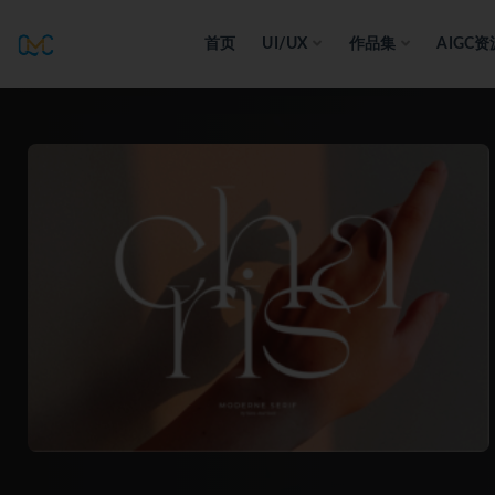
首页
UI/UX
作品集
AIGC资
全部