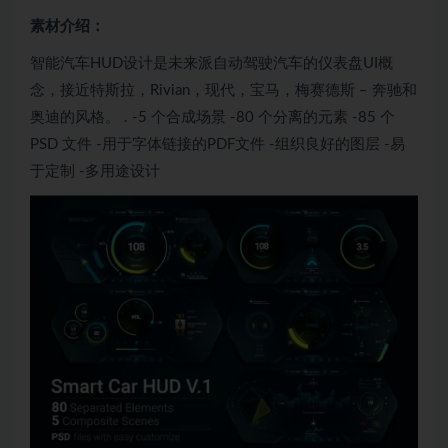
素材介绍：
智能汽车HUD设计是未来派自动驾驶汽车的仪表盘UI概
念，接近特斯拉，Rivian，现代，宝马，梅赛德斯 – 奔驰和
奥迪的风格。 . -5 个合成场景 -80 个分离的元素 -85 个
PSD 文件 -用于字体链接的PDF文件 -组织良好的图层 -易
于定制 -多用途设计