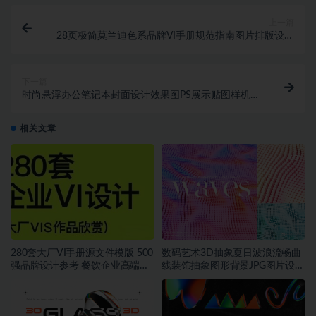
上一篇
28页极简莫兰迪色系品牌VI手册规范指南图片排版设计
PPT幻灯片模板素材
下一篇
时尚悬浮办公笔记本封面设计效果图PS展示贴图样机模
板素材
相关文章
280套大厂VI手册源文件模版 500
数码艺术3D抽象夏日波浪流畅曲
强品牌设计参考 餐饮企业高端矢
线装饰抽象图形背景JPG图片设计
量~1534期
素材