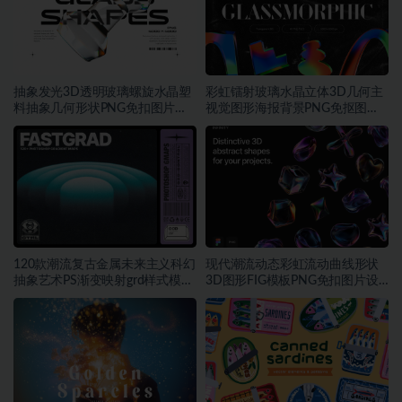
抽象发光3D透明玻璃螺旋水晶塑
彩虹镭射玻璃水晶立体3D几何主
料抽象几何形状PNG免扣图片设
视觉图形海报背景PNG免抠图片
计素材
素材
120款潮流复古金属未来主义科幻
现代潮流动态彩虹流动曲线形状
抽象艺术PS渐变映射grd样式模板
3D图形FIG模板PNG免扣图片设
素材
计素材