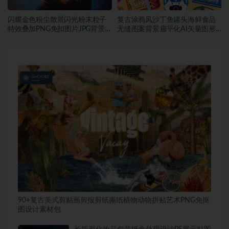
闪耀金色粉尘散景闪光粉末粒子
复古涂鸦风沙丁鱼罐头海鲜食品
特效叠加PNG免扣图片JPG背景素
无缝图案背景扁平化AI矢量图形
材
素材
90+复古美式剪贴画剪报剪纸撕纸植物动物拼贴艺术PNG免抠
图设计素材包