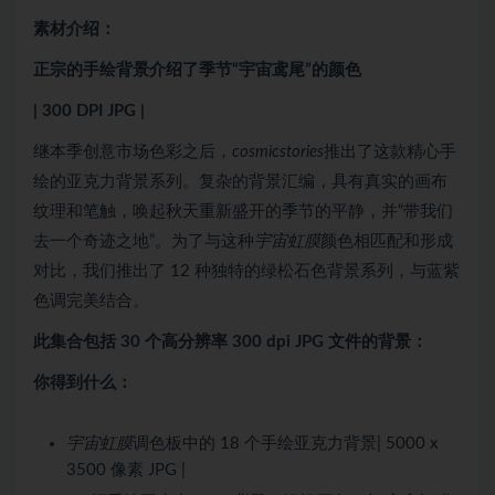
素材介绍：
正宗的手绘背景介绍了季节“宇宙鸢尾”的颜色
| 300 DPI JPG |
继本季创意市场色彩之后，
cosmicstories
推出了这款精心手
绘的亚克力背景系列。复杂的背景汇编，具有真实的画布
纹理和笔触，唤起秋天重新盛开的季节的平静，并“带我们
去一个奇迹之地”。为了与这种
宇宙虹膜
颜色相匹配和形成
对比，我们推出了 12 种独特的绿松石色背景系列，与蓝紫
色调完美结合。
此集合包括 30 个高分辨率 300 dpi JPG 文件的背景：
你得到什么：
宇宙虹膜
调色板中的 18 个手绘亚克力背景| 5000 x
3500 像素 JPG |