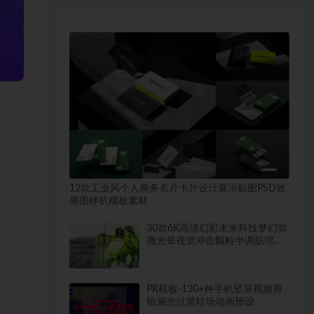
12款工业风个人商务名片卡片设计展示贴图PSD效
果图样机模板素材
30款6K高清幻彩未来科技梦幻弥
撒光晕视觉冲击颗粒半调肌理渐
变背景素材
PR模板-130+种手机竖屏视频剪
辑漏光过渡转场动画预设