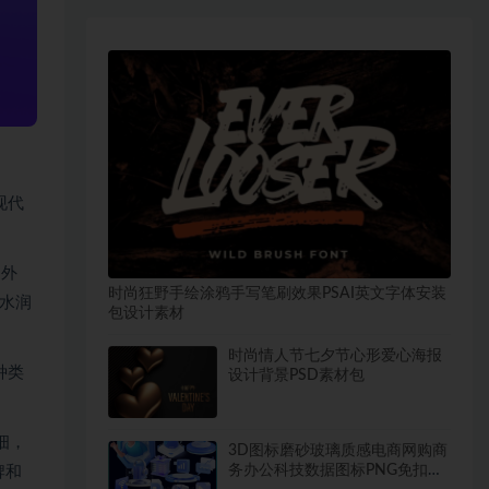
是现代
的外
时尚狂野手绘涂鸦手写笔刷效果PSAI英文字体安装
水润
包设计素材
时尚情人节七夕节心形爱心海报
种类
设计背景PSD素材包
粗细，
3D图标磨砂玻璃质感电商网购商
务办公科技数据图标PNG免扣素
牌和