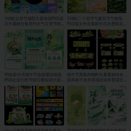
160款父亲节感恩主题海报PSD源
158款二十四节气夏至节气海报
文件素材合集简约大气父亲节祝
PSD源文件合集新中式水墨荷花
福宣传设计素材~1559期
二十四节气朋友圈宣传模板素材
~1553期
90款新中式端午节放假通知海报
端午节美陈AI物料矢量素材绿色
PSD企业行政节假日通知设计源
国风粽子龙舟商场活动布置源文
文件素材~1552期
件模板素材~1549期
六一儿童节美陈AI源文件矢量设
213款端午节海报PSD源文件素材