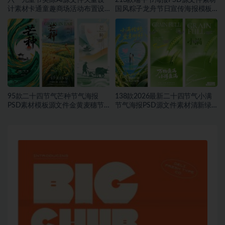
计素材卡通童趣商场活动布置设
国风粽子龙舟节日宣传海报模板
计模板合集~1548期
合集~1457期
95款二十四节气芒种节气海报
138款2026最新二十四节气小满
PSD素材模板源文件金黄麦穗节
节气海报PSD源文件素材清新绿
日宣传海报合集~1543期
色麦穗节日宣传海报合集~1542
期