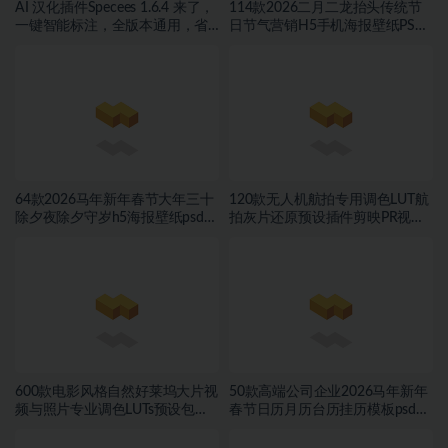
AI 汉化插件Specees 1.6.4 来了，
114款2026二月二龙抬头传统节
一键智能标注，全版本通用，省
日节气营销H5手机海报壁纸PSD
时省力~1566期
源文件设计素材~1522期
64款2026马年新年春节大年三十
120款无人机航拍专用调色LUT航
除夕夜除夕守岁h5海报壁纸psd源
拍灰片还原预设插件剪映PR视频
文件设计素材~1504期
调色
600款电影风格自然好莱坞大片视
50款高端公司企业2026马年新年
频与照片专业调色LUTs预设包素
春节日历月历台历挂历模板psd源
材
文件设计素材~1473期