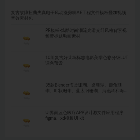
复古故障扭曲失真电子风动漫剪辑AE工程文件模板叠加视频
音效素材包
PR模板-炫酷时尚潮流光滑光纤风格背景视
频带标题动画素材
10组复古好莱坞标志电影美学色彩分级LUT
调色预设
35款Blender海棠珊瑚、桌珊瑚、鹿角珊
瑚、叶状珊瑚、蓝太阳珊瑚、海燕科和海葵
等模型
UI界面蓝色医疗APP设计源文件应用程序
figma、xd模板UI kit