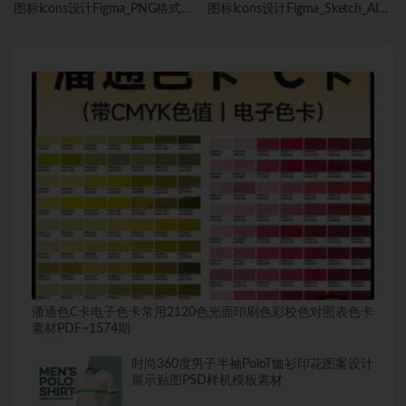
图标Icons设计Figma_PNG格式素
图标Icons设计Figma_Sketch_AI格
材
式素材
潘通色C卡电子色卡常用2120色光面印刷色彩校色对照表色卡
素材PDF~1574期
时尚360度男子半袖PoloT恤衫印花图案设计
展示贴图PSD样机模板素材