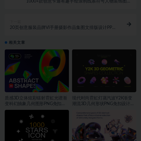
1000+款创意卡通有趣手绘涂鸦线条符号人物装饰图案
PNG免抠图设计素材
下一篇
20页创意服装品牌VI手册摄影作品集图文排版设计PPT
幻灯片模板素材
相关文章
质感3D立体炫彩镭射霓虹光谱渐
现代时尚霓虹灯蒸汽波Y2K渐变
变科幻抽象几何图形PNG免扣设
潮流3D几何形状PNG免扣设计素
计素材
材