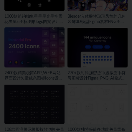
1000款简约抽象星星星光星空雪
Blender立体酸性玻璃风简约几何
花矢量ai图标图形logo图案设计素
装饰3D模型Figma素材PNG图片
材
素材
2400款精美极简APP_WEB网站
270+款时尚加密货币虚拟货币符
界面设计矢量线条图标Icons设计
号图标设计Figma_PNG_AI格式素
Figma_Sketch_PNG格式素材
材
108款圆润警示警报旋转切换矢量
1000款独特极简多功能矢量线条