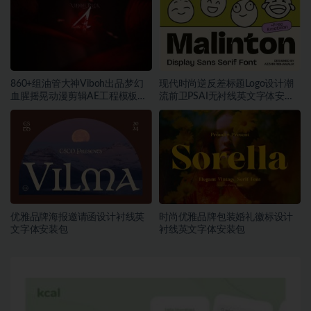
860+组油管大神Viboh出品梦幻
现代时尚逆反差标题Logo设计潮
血腥摇晃动漫剪辑AE工程模板预
流前卫PSAI无衬线英文字体安装
设叠加视频音效字体素材包
包素材
优雅品牌海报邀请函设计衬线英
时尚优雅品牌包装婚礼徽标设计
文字体安装包
衬线英文字体安装包