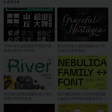
相关文章
7500+款无版权最新可商用字体
复古时尚杂志邀请函徽标设计手
素材合集包~1471期
写英文字体安装包
时尚迷幻品牌海报徽标设计无衬
现代潮流实验性几何风海报标题
线英文字体安装包
Logo设计PSAI无衬线英文字体安
装包