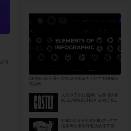
，以创
AE模板-50个高科技驱动未来氛围全息界面HUD元
素动画
未来电子竞技视频广告海报标题
LOGO徽标设计PSAI浓缩英文字
体安装包
128款高清潮流做旧撕裂纸片方
格条码贴纸别针电线喷漆背景纹