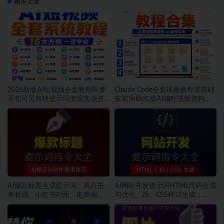
相关文章
2026新版AI短视频全套教程即梦
Claude Code全套视频教程零基础
豆包可灵剪映提示词变现实战资
安装Skills实战AI编程视频资料包
料包~1579期
~1578期
AI爆款标题生成提示词、高点击
AI网站开发提示词HTML代码生成
率标题、小红书封面、电商标
与优化、JS、CSS样式生成，
题、种草标题~1577期
GEO优化~1576期