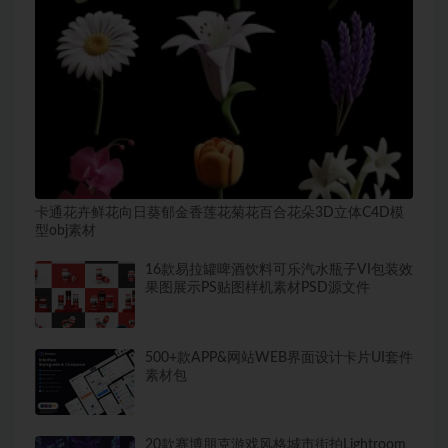
卡通花卉鲜花向日葵郁金香莲花菊花百合花朵3D立体C4D模
型obj素材
16款易拉罐啤酒饮料可乐汽水瓶子VI包装效
果图展示PS贴图样机素材PSD源文件
500+款APP&网站WEB界面设计卡片UI套件
素材包
20款赛博朋克游戏风格城市街拍Lightroom