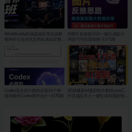
WorkBuddy职场提效应用实战教
AI图片反推提示词一键生成提示
程AI办公自动化文档生成会议整
词技巧与实战指南~1571期
理~1572期
Codex适合设计师的必装10个神
2026最新AI漫剧制作教程coze工
级AI插件Codex插件合计~1570期
作流成品导入一键生成AI漫剧智
能体搭建~1569期