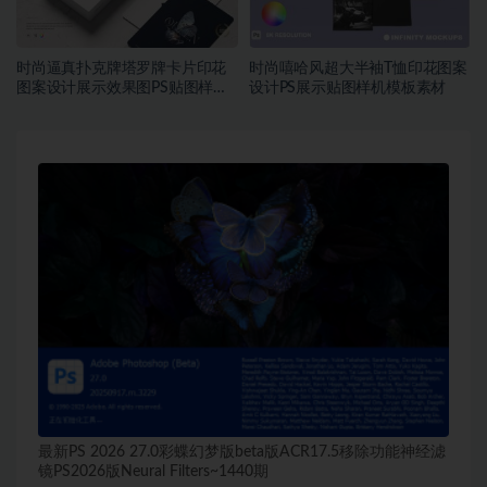
时尚逼真扑克牌塔罗牌卡片印花
时尚嘻哈风超大半袖T恤印花图案
图案设计展示效果图PS贴图样机
设计PS展示贴图样机模板素材
模板素材
最新PS 2026 27.0彩蝶幻梦版beta版ACR17.5移除功能神经滤
镜PS2026版Neural Filters~1440期