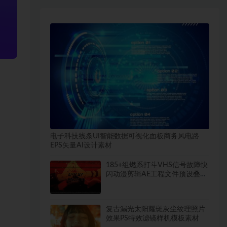
电子科技线条UI智能数据可视化面板商务风电路
EPS矢量AI设计素材
185+组燃系打斗VHS信号故障快
闪动漫剪辑AE工程文件预设叠加
视频音效VFX特效
复古漏光太阳耀斑灰尘纹理照片
效果PS特效滤镜样机模板素材