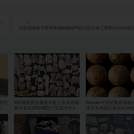
篇
下一篇
素
25款高级电子商务商城购物APP设计3D立体三维图片Icons设
材
素材
D模型
MD服装男女服装外套上衣连衣裙
Blender中世纪瓷砖地
K纹
裤子套装ZPRJ模型打版源文件3D
球石头地面石板砖石4K
服装