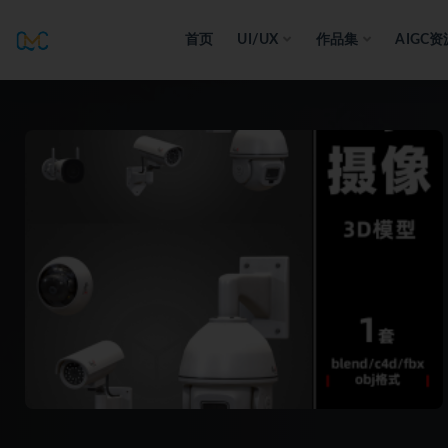
首页
UI/UX
作品集
AIGC资
全部