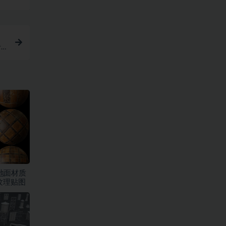
计
板地面材质
纹理贴图