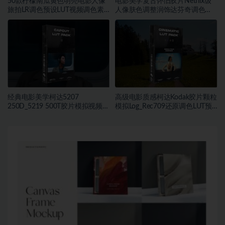
50款柠檬南瓜黄色明亮电影人像
电影美学复古怀旧胶片Netflix级
旅拍LR调色预设LUT视频调色素
人像肤色调整润饰达芬奇调色
材
DCTL插件
经典电影美学柯达5207
高级电影质感柯达Kodak胶片颗粒
250D_5219 500T胶片模拟视频色
模拟Log_Rec709还原调色LUT预
彩分级调色LUT预设
设