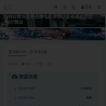
登录
全部
独特好莱坞蓝橙色调电影美学达芬奇调色节点
+LUT预设
平面
15
详情介绍
常见问题
当前位置：
首页
平面
正文
资源信息
普通用户特权：
15琦美钻
会员用户特权：
免费