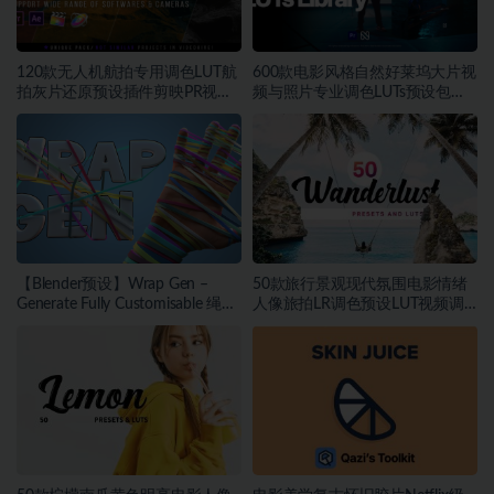
120款无人机航拍专用调色LUT航
600款电影风格自然好莱坞大片视
拍灰片还原预设插件剪映PR视频
频与照片专业调色LUTs预设包素
调色
材
【Blender预设】Wrap Gen –
50款旅行景观现代氛围电影情绪
Generate Fully Customisable 绳索
人像旅拍LR调色预设LUT视频调
包装带缠绕生成器
色素材