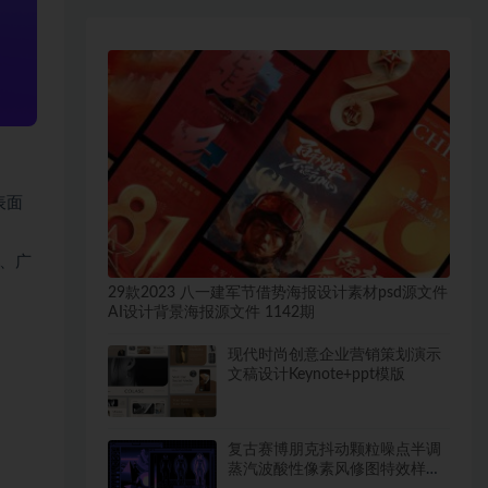
表面
、广
29款2023 八一建军节借势海报设计素材psd源文件
AI设计背景海报源文件 1142期
现代时尚创意企业营销策划演示
文稿设计Keynote+ppt模版
复古赛博朋克抖动颗粒噪点半调
蒸汽波酸性像素风修图特效样机