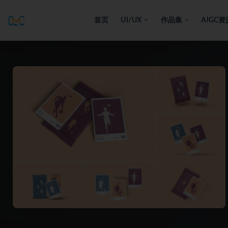
首页
UI/UX
作品集
AIGC资
全部