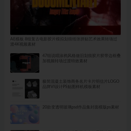
AE模板 8组复古电影胶片模拟划痕纸张拼贴艺术效果转场过
渡4K视频素材
47组说唱涂鸦风格做旧划痕胶片胶带边框叠
加视频转场过渡特效素材
极简混凝土装饰商务名片卡片明信片LOGO
品牌VI设计PS贴图样机模板素材
20款变透明玻璃psd作品集封面模版ps素材