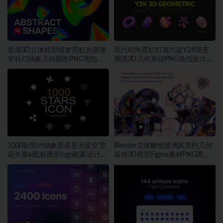
质感3D立体炫彩镭射霓虹光谱渐
现代时尚霓虹灯蒸汽波Y2K渐变
变科幻抽象几何图形PNG免扣设
潮流3D几何形状PNG免扣设计素
计素材
材
1000款简约抽象星星星光星空雪
Blender立体酸性玻璃风简约几何
花矢量ai图标图形logo图案设计素
装饰3D模型Figma素材PNG图片
材
素材