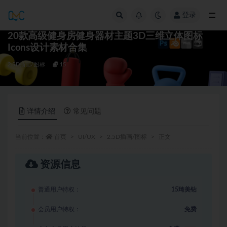
登录
全部
20款高级健身房健身器材主题3D三维立体图标
Icons设计素材合集
2.5D插画/图标
15
详情介绍
常见问题
当前位置：
首页
UI/UX
2.5D插画/图标
正文
资源信息
普通用户特权：
15琦美钻
会员用户特权：
免费