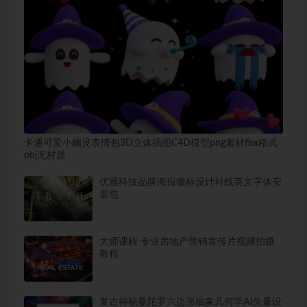
卡通可爱小幽灵表情包3D立体插图C4D模型png素材fbx格式
obj无材质
优雅科技品牌海报徽标设计衬线英文字体安
装包
大师课程 专业房地产营销宣传片视频拍摄
教程
复古神秘曼陀罗六边形抽象几何学AI矢量设