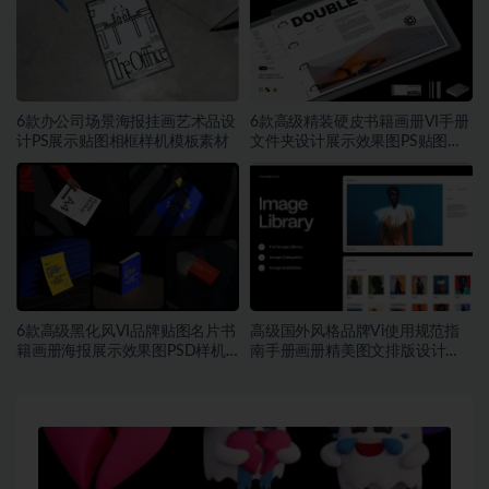
6款办公司场景海报挂画艺术品设
6款高级精装硬皮书籍画册VI手册
计PS展示贴图相框样机模板素材
文件夹设计展示效果图PS贴图样
机模板素材
6款高级黑化风VI品牌贴图名片书
高级国外风格品牌Vi使用规范指
籍画册海报展示效果图PSD样机
南手册画册精美图文排版设计
模板
Figma模板素材