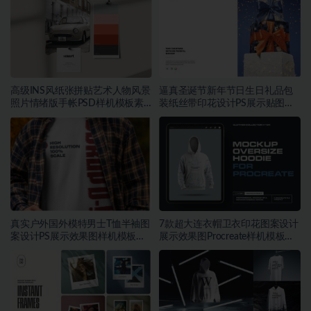
高级INS风纸张拼贴艺术人物风景
逼真圣诞节新年节日生日礼品包
照片情绪版手帐PSD样机模板素
装纸丝带印花设计PS展示贴图样
材
机模板
真实户外国外模特男士T恤半袖图
7款超大连衣帽卫衣印花图案设计
案设计PS展示效果图样机模板素
展示效果图Procreate样机模板素
材
材