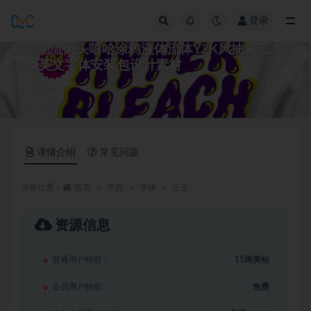
登录
全部
时尚潮流街头嘻哈涂鸦液体流体Y2K风抽象艺术
PSAI英文字体安装包设计素材
字体
15
详情介绍
常见问题
当前位置：
首页
平面
字体
正文
资源信息
普通用户特权：
15琦美钻
会员用户特权：
免费