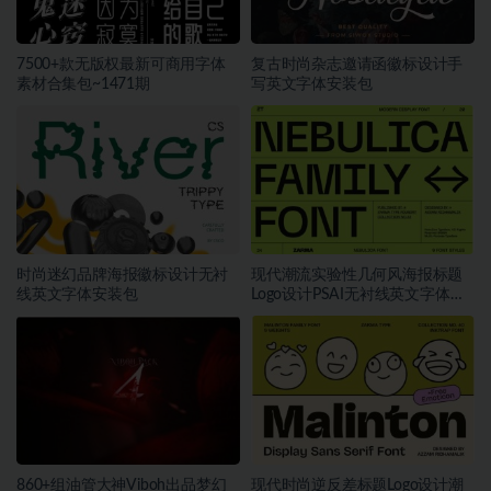
7500+款无版权最新可商用字体
复古时尚杂志邀请函徽标设计手
素材合集包~1471期
写英文字体安装包
时尚迷幻品牌海报徽标设计无衬
现代潮流实验性几何风海报标题
线英文字体安装包
Logo设计PSAI无衬线英文字体安
装包
860+组油管大神Viboh出品梦幻
现代时尚逆反差标题Logo设计潮