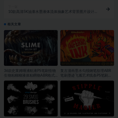
下一篇
10款高清5K油漆水墨液体流体抽象艺术背景图片设计
素材
相关文章
36款史莱姆唾液粘液PS笔刷怪物
复古漫画墨水勾线钢笔纹理ABR
生物粘糊糊液体粘稠物ABR格式
笔刷墨迹飞溅艺术线条PS笔刷设
素材
计素材