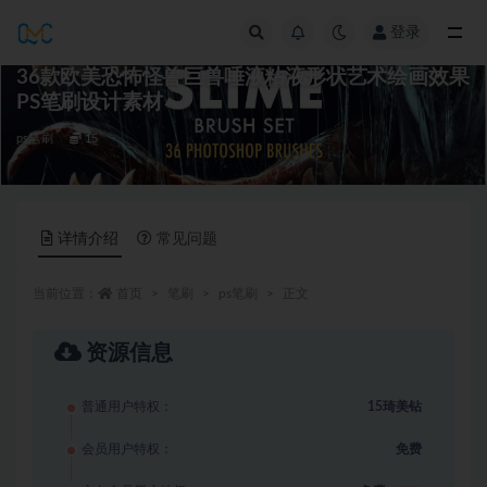
登录
全部
36款欧美恐怖怪兽巨兽唾液粘液形状艺术绘画效果
PS笔刷设计素材
ps笔刷
15
详情介绍
常见问题
当前位置：
首页
笔刷
ps笔刷
正文
资源信息
普通用户特权：
15琦美钻
会员用户特权：
免费