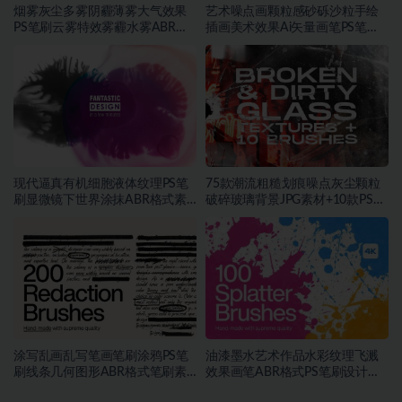
烟雾灰尘多雾阴霾薄雾大气效果
艺术噪点画颗粒感砂砾沙粒手绘
PS笔刷云雾特效雾霾水雾ABR格
插画美术效果Ai矢量画笔PS笔刷
式素材
素材
现代逼真有机细胞液体纹理PS笔
75款潮流粗糙划痕噪点灰尘颗粒
刷显微镜下世界涂抹ABR格式素
破碎玻璃背景JPG素材+10款PS笔
材
刷
涂写乱画乱写笔画笔刷涂鸦PS笔
油漆墨水艺术作品水彩纹理飞溅
刷线条几何图形ABR格式笔刷素
效果画笔ABR格式PS笔刷设计素
材
材