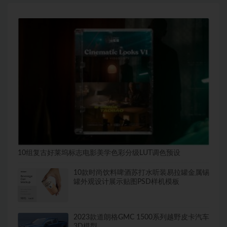
10组复古好莱坞标志电影美学色彩分级LUT调色预设
10款时尚饮料啤酒苏打水听装易拉罐金属锡
罐外观设计展示贴图PSD样机模板
2023款道朗格GMC 1500系列越野皮卡汽车
3D模型