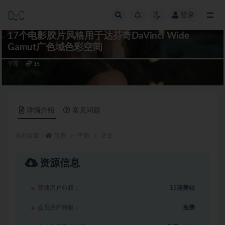
登录
全部
17个电影胶片风格用于达芬奇DaVinci Wide
Gamut广色域色彩空间
平面
15
详情介绍
常见问题
当前位置：
首页
平面
正文
资源信息
普通用户特权：
15琦美钻
会员用户特权：
免费