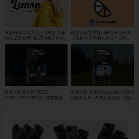
50款柠檬南瓜黄色明亮电影人像
电影美学复古怀旧胶片Netflix级
旅拍LR调色预设LUT视频调色素
人像肤色调整润饰达芬奇调色
材
DCTL插件
经典电影美学柯达5207
高级电影质感柯达Kodak胶片颗粒
250D_5219 500T胶片模拟视频色
模拟Log_Rec709还原调色LUT预
彩分级调色LUT预设
设