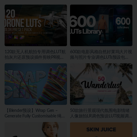
120款无人机航拍专用调色LUT航
600款电影风格自然好莱坞大片视
拍灰片还原预设插件剪映PR视频
频与照片专业调色LUTs预设包素
调色
材
【Blender预设】Wrap Gen –
50款旅行景观现代氛围电影情绪
Generate Fully Customisable 绳索
人像旅拍LR调色预设LUT视频调
包装带缠绕生成器
色素材