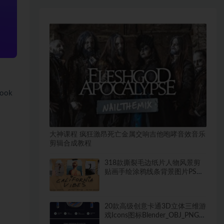
ok
大神课程 疯狂激昂死亡金属交响吉他咆哮音效音乐
剪辑合成教程
318款撕裂毛边纸片人物风景剪
贴画手绘涂鸦线条背景图片PS设
计素材
20款高级创意卡通3D立体三维游
戏Icons图标Blender_OBJ_PNG格