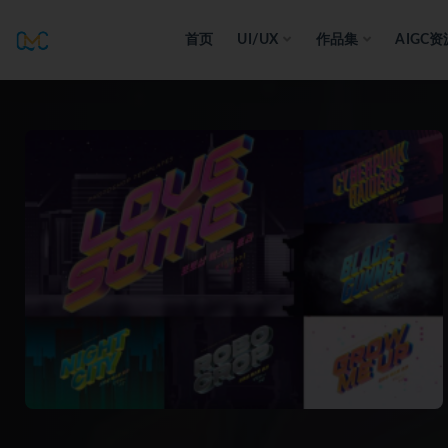
首页
UI/UX
作品集
AIGC资
全部