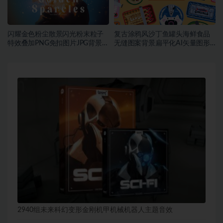
闪耀金色粉尘散景闪光粉末粒子
复古涂鸦风沙丁鱼罐头海鲜食品
特效叠加PNG免扣图片JPG背景素
无缝图案背景扁平化AI矢量图形
材
素材
2940组未来科幻变形金刚机甲机械机器人主题音效