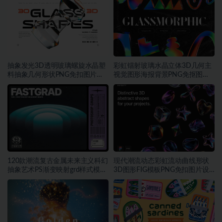
抽象发光3D透明玻璃螺旋水晶塑
彩虹镭射玻璃水晶立体3D几何主
料抽象几何形状PNG免扣图片设
视觉图形海报背景PNG免抠图片
计素材
素材
120款潮流复古金属未来主义科幻
现代潮流动态彩虹流动曲线形状
抽象艺术PS渐变映射grd样式模板
3D图形FIG模板PNG免扣图片设
素材
计素材