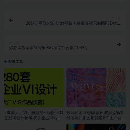
上一篇
20款三星Tab S8 Ultra平板电脑屏幕演示贴图PSD样机
模板设计素材
下一篇
弥散风格母亲节海报PSD源文件合集 1089期
相关文章
280套大厂VI手册源文件模版 500
数码艺术3D抽象夏日波浪流畅曲
强品牌设计参考 餐饮企业高端矢
线装饰抽象图形背景JPG图片设计
量~1534期
素材