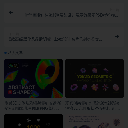
上一篇
时尚商业广告海报X展架设计展示效果图PSD样机模板
素材
下一篇
8款高级黑化风品牌VI标志Logo设计名片信封办公文具
展示贴图PSD样机模板
相关文章
质感3D立体炫彩镭射霓虹光谱渐
现代时尚霓虹灯蒸汽波Y2K渐变
变科幻抽象几何图形PNG免扣设
潮流3D几何形状PNG免扣设计素
计素材
材