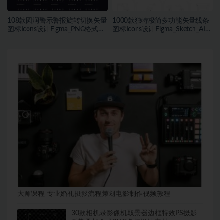
108款圆润警示警报旋转切换矢量
1000款独特极简多功能矢量线条
图标Icons设计Figma_PNG格式素
图标Icons设计Figma_Sketch_AI格
材
式素材
大师课程 专业婚礼摄影流程策划电影制作视频教程
30款相机录影像机取景器边框特效PS摄影