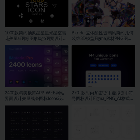
1000款简约抽象星星星光星空雪
Blender立体酸性玻璃风简约几何
花矢量ai图标图形logo图案设计素
装饰3D模型Figma素材PNG图片
材
素材
2400款精美极简APP_WEB网站
270+款时尚加密货币虚拟货币符
界面设计矢量线条图标Icons设计
号图标设计Figma_PNG_AI格式素
Figma_Sketch_PNG格式素材
材