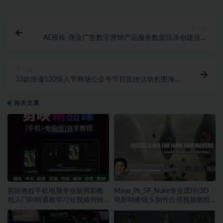
上一篇
AE模板-商业广告数字营销产品服务数据目录创建信息
图表库素材
下一篇
33款浪漫520情人节商场公众号节日宣传活动长图海报
ai矢量设计素材
相关文章
剪映教程手机电脑专业版剪影教
Maya_Ps_SP_Nuke专业2D到3D
程入门到精通教学习短视频剪辑
电影特效镜头制作合成视频教程
制作剪映课程~1432期
中英文字幕