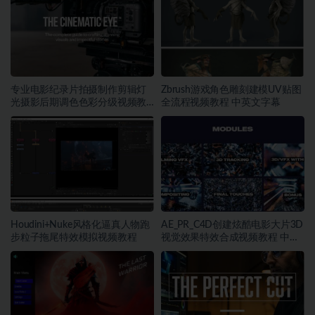
专业电影纪录片拍摄制作剪辑灯
Zbrush游戏角色雕刻建模UV贴图
光摄影后期调色色彩分级视频教
全流程视频教程 中英文字幕
程
Houdini+Nuke风格化逼真人物跑
AE_PR_C4D创建炫酷电影大片3D
步粒子拖尾特效模拟视频教程
视觉效果特效合成视频教程 中英
文字幕