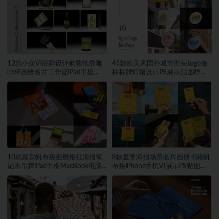
12款小众VI品牌设计购物纸袋咖
45款欧美风国外城市街头Logo徽
啡杯画册名片工作证iPad平板
标标牌灯箱设计PS展示贴图样机
MacBook电脑iPhone手机贴图
模板
PSD样机模板
10款真实帆布袋画册相框海报笔
8款夏季海报场景名片画册书籍帆
记本吊牌iPad平板MacBook电脑
布袋iPhone手机VI展示PS贴图样
Vi贴图PSD样机模板
机模板