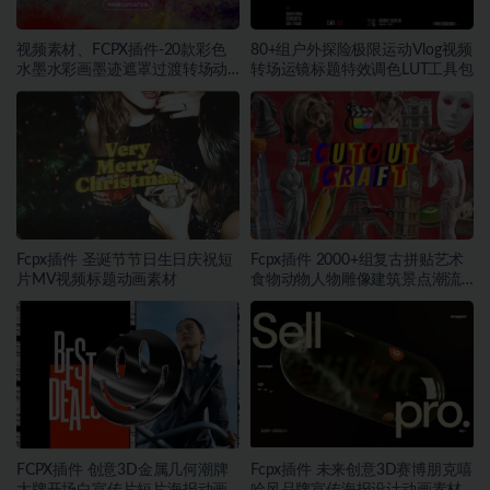
视频素材、FCPX插件-20款彩色
80+组户外探险极限运动Vlog视频
水墨水彩画墨迹遮罩过渡转场动
转场运镜标题特效调色LUT工具包
画素材
Fcpx插件 圣诞节节日生日庆祝短
Fcpx插件 2000+组复古拼贴艺术
片MV视频标题动画素材
食物动物人物雕像建筑景点潮流
剪切画元素定格动画素材
FCPX插件 创意3D金属几何潮牌
Fcpx插件 未来创意3D赛博朋克嘻