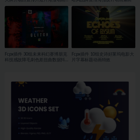
大牌开场白宣传片短片海报动画
哈风品牌宣传海报设计动画素材
特效
Fcpx插件 30组未来科幻赛博朋克
Fcpx插件 10组史诗好莱坞电影大
科技感故障毛刺色差扭曲数据抖
片字幕标题动画特效
动标题动画叠加转场过渡特效