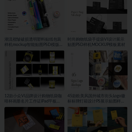
潮流褶皱破损透明塑料贴纸包装
时尚购物纸袋手提袋VI设计展示
样机mockup智能贴图PSD模版设
贴图PSD样机MOCKUP模板素材
计素材
12款小众VI品牌设计购物纸袋咖
45款欧美风国外城市街头Logo徽
啡杯画册名片工作证iPad平板
标标牌灯箱设计PS展示贴图样机
MacBook电脑iPhone手机贴图
模板
PSD样机模板