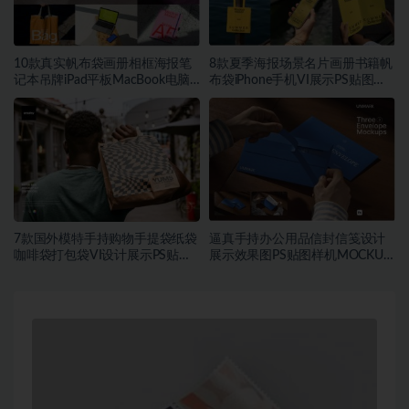
10款真实帆布袋画册相框海报笔
8款夏季海报场景名片画册书籍帆
记本吊牌iPad平板MacBook电脑
布袋iPhone手机VI展示PS贴图样
Vi贴图PSD样机模板
机模板
7款国外模特手持购物手提袋纸袋
逼真手持办公用品信封信笺设计
咖啡袋打包袋VI设计展示PS贴图
展示效果图PS贴图样机MOCKUP
样机MOCKUP模板素材
模板素材