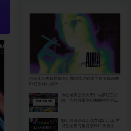
未来迷幻失真模糊噪点颗粒纹理效果照片图像修图
PS特效样机模板
地铁楼房室外大型广告牌LED灯
箱广告牌效果图VI贴图样机PSD
模板
彩虹镭射玻璃水晶立体3D几何主
视觉图形海报背景PNG免抠图片