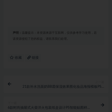
声明：
温馨提示：本资源来源于互联网，仅供参考学习使用，若
该资源侵犯了您的权益，请联系我们处理。
收藏
链接
上一篇
21款补水洗面奶BB霜保湿效果图化妆品海报模板PSD
分层设计素材
下一篇
6款时尚抽屉式火柴洋火包装纸盒设计PS智能贴图样机