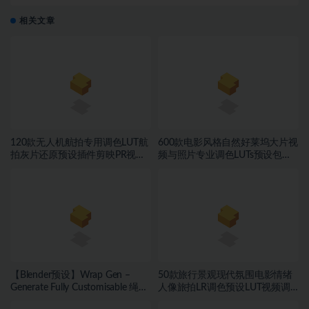
模板素材合集
相关文章
120款无人机航拍专用调色LUT航
600款电影风格自然好莱坞大片视
拍灰片还原预设插件剪映PR视频
频与照片专业调色LUTs预设包素
调色
材
【Blender预设】Wrap Gen –
50款旅行景观现代氛围电影情绪
Generate Fully Customisable 绳索
人像旅拍LR调色预设LUT视频调
包装带缠绕生成器
色素材