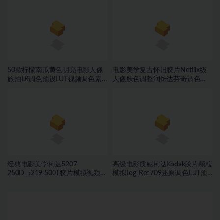
50款柠檬南瓜黄色明亮电影人像
电影美学复古怀旧胶片Netflix级
旅拍LR调色预设LUT视频调色素
人像肤色调整润饰达芬奇调色
材
DCTL插件
经典电影美学柯达5207
高级电影质感柯达Kodak胶片颗粒
250D_5219 500T胶片模拟视频色
模拟Log_Rec709还原调色LUT预
彩分级调色LUT预设
设