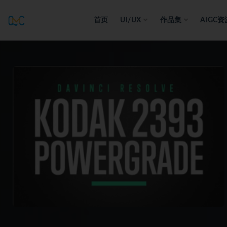
首页
UI/UX
作品集
AIGC资
全部