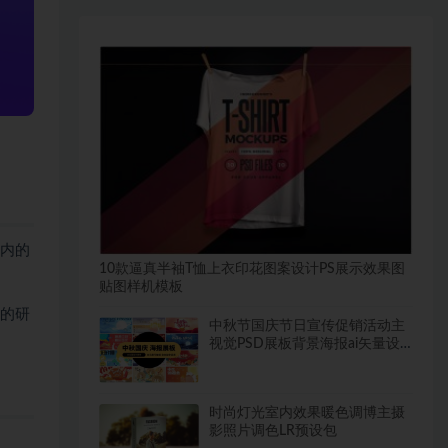
机内的
10款逼真半袖T恤上衣印花图案设计PS展示效果图
贴图样机模板
真的研
中秋节国庆节日宣传促销活动主
视觉PSD展板背景海报ai矢量设
计素材ps源文件
时尚灯光室内效果暖色调博主摄
影照片调色LR预设包