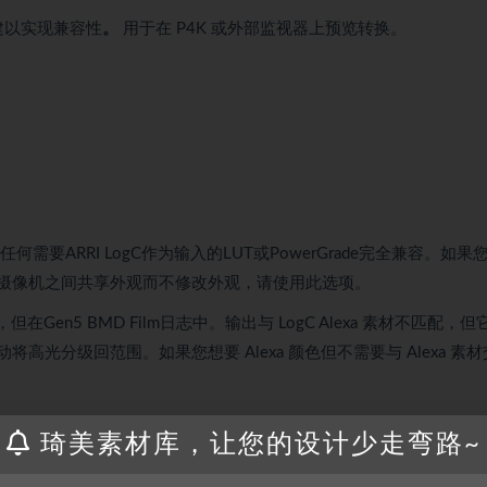
创建以实现兼容性
。
用于在 P4K 或外部监视器上预览转换。
，并与任何需要ARRI LogC作为输入的LUT或PowerGrade完全兼容。如果
两个摄像机之间共享外观而不修改外观，请使用此选项。
，但在Gen5 BMD Film日志中。输出与 LogC Alexa 素材不匹配，但
高光分级回范围。如果您想要 Alexa 颜色但不需要与 Alexa 素材
a转换的各个方面。您可以调整核心 3×3 矩阵，还可以调整阴影/高光色调曲线并
琦美素材库，让您的设计少走弯路~