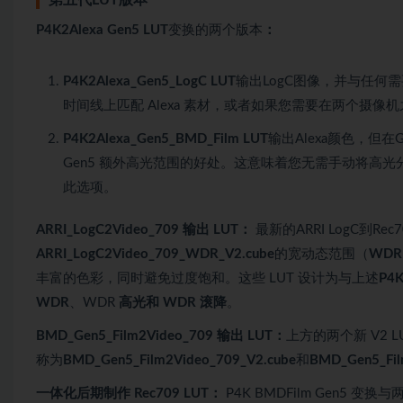
第五代LUT版本
P4K2Alexa Gen5 LUT
变换的两个版本
：
P4K2Alexa_Gen5_LogC LUT
输出LogC图像，并与任何需要
时间线上匹配 Alexa 素材，或者如果您需要在两个摄
P4K2Alexa_Gen5_BMD_Film LUT
输出Alexa颜色，但在G
Gen5 额外高光范围的好处。这意味着您无需手动将高光分级
此选项。
ARRI_LogC2Video_709 输出 LUT：
最新的ARRI LogC到Re
ARRI_LogC2Video_709_WDR_V2.cube
的宽动态范围（
WDR
丰富的色彩，同时避免过度饱和。这些 LUT 设计为与上述
P4K
WDR
、WDR
高光和 WDR
滚降
。
BMD_Gen5_Film2Video_709 输出 LUT：
上方的两个新 V2 
称为
BMD_Gen5_Film2Video_709_V2.cube
和
BMD_Gen5_Fi
一体化后期制作 Rec709 LUT：
P4K BMDFilm Gen5 变换