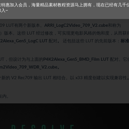
作流程的 P4K2Alexa 转换。
在特惠加入会员，海量精品素材教程资源马上拥有，现在已经有几千
加入~
lexa转换。
c709 LUT有两个新版本。
ARRI_LogC2Video_709_V2.cube
和称为
）版本。这些 LUT 经过修改，可实现更电影风格的饱和度，从而获
2Alexa_Gen5_LogC LUT
配对
。
还包括这些 LUT 的先前版本：
标
LUT，但设计为与上面的
P4K2Alexa_Gen5_BMD_Film LUT
配对。它
lm2Video_709_WDR_V2.cube。
与两个新的 V2 Rec709 输出 LUT 相结合。以 x33 精度创建以实现兼容性
括在内。