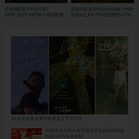
经典电影美学柯达5207
高级电影质感柯达Kodak胶片颗粒
250D_5219 500T胶片模拟视频色
模拟Log_Rec709还原调色LUT预
彩分级调色LUT预设
设
10 款高质量免费可商用英文手写字体
2025年农历蛇年春节新年手绘插画海报挂
历设计EPS矢量素材