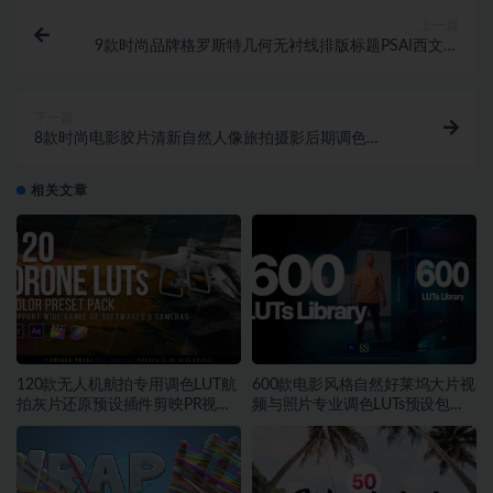
上一篇
9款时尚品牌格罗斯特几何无衬线排版标题PSAI西文字
体安装包
下一篇
8款时尚电影胶片清新自然人像旅拍摄影后期调色
Lightroom预设
相关文章
120款无人机航拍专用调色LUT航
600款电影风格自然好莱坞大片视
拍灰片还原预设插件剪映PR视频
频与照片专业调色LUTs预设包素
调色
材