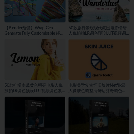
【Blender预设】Wrap Gen –
50款旅行景观现代氛围电影情绪
Generate Fully Customisable 绳索
人像旅拍LR调色预设LUT视频调
包装带缠绕生成器
色素材
50款柠檬南瓜黄色明亮电影人像
电影美学复古怀旧胶片Netflix级
旅拍LR调色预设LUT视频调色素
人像肤色调整润饰达芬奇调色
材
DCTL插件