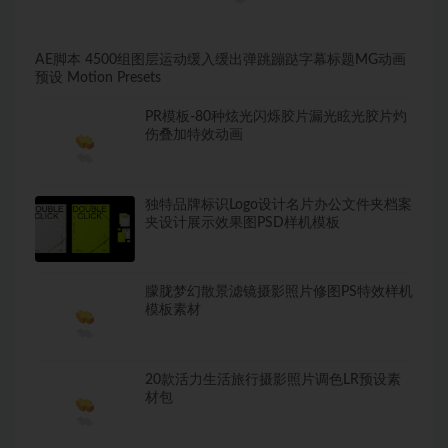
AE脚本 4500组图层运动缓入缓出弹跳蹦跶字幕标题MG动画
预设 Motion Presets
PR模板-80种炫光闪烁胶片漏光眩光胶片灼
伤叠加特效动画
独特品牌标识Logo设计名片办公文件夹档案
夹设计展示效果图PSD样机模板
朦胧梦幻散景滤镜摄影照片修图PS特效样机
模板素材
20款活力生活旅行摄影照片调色LR预设素
材包