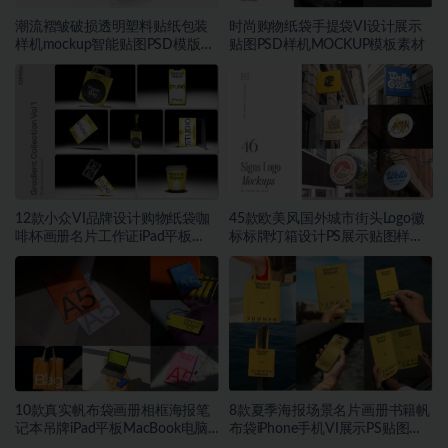
潮流褶皱破损透明塑料贴纸包装
时尚购物纸袋手提袋VI设计展示
样机mockup智能贴图PSD模版设
贴图PSD样机MOCKUP模板素材
计素材
12款小众VI品牌设计购物纸袋咖
45款欧美风国外城市街头Logo徽
啡杯画册名片工作证iPad平板
标标牌灯箱设计PS展示贴图样机
MacBook电脑iPhone手机贴图
模板
PSD样机模板
10款真实帆布袋画册相框海报笔
8款夏季海报场景名片画册书籍帆
记本吊牌iPad平板MacBook电脑
布袋iPhone手机VI展示PS贴图样
Vi贴图PSD样机模板
机模板