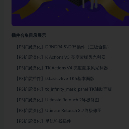
插件合集目录展示
【PS扩展汉化】DRNDR4.5\DR5插件（三版合集）
【PS扩展汉化】K Actions V5 亮度蒙版风光利器
【PS扩展汉化】TK Actions V4 亮度蒙版风光利器
【PS扩展插件】tkbasicvfive TK5基本面版
【PS扩展汉化】tk_infinity_mask_panel TK辅助面板
【PS扩展汉化】UItimate Retouch 2终极修图
【PS扩展汉化】Utimate Retouch 3.7终极修图
【PS扩展汉化】星轨堆栈插件