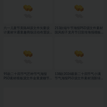
六一儿童节美陈AI源文件矢量设
213款端午节海报PSD源文件素材
计素材卡通童趣商场活动布置设
国风粽子龙舟节日宣传海报模板
计模板合集~1548期
合集~1457期
95款二十四节气芒种节气海报
138款2026最新二十四节气小满
PSD素材模板源文件金黄麦穗节
节气海报PSD源文件素材清新绿
日宣传海报合集~1543期
色麦穗节日宣传海报合集~1542
期