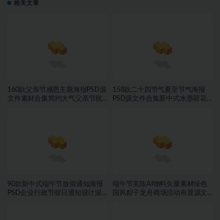
相关文章
160款父亲节感恩主题海报PSD源
158款二十四节气夏至节气海报
文件素材合集简约大气父亲节祝
PSD源文件合集新中式水墨荷花
福宣传设计素材~1559期
二十四节气朋友圈宣传模板素材
~1553期
90款新中式端午节放假通知海报
端午节美陈AI物料矢量素材绿色
PSD企业行政节假日通知设计源
国风粽子龙舟商场活动布置源文
文件素材~1552期
件模板素材~1549期