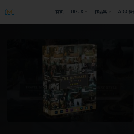
首页
UI/UX
作品集
AIGC资
全部