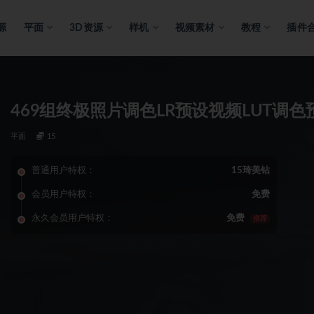
源
平面
3D资源
样机
视频素材
教程
插件
469组终极照片调色LR预设视频LUT调
平面
15
普通用户特权：
15琦美钻
会员用户特权：
免费
永久会员用户特权：
免费
推荐