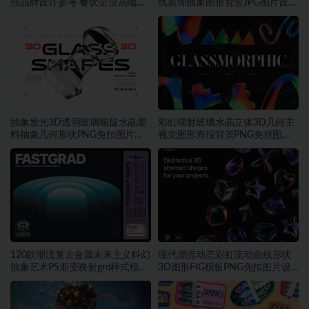
强品牌设计参考 餐饮企业高端矢
线装饰抽象图形背景JPG图片设计
量~1534期
素材
抽象发光3D透明玻璃螺旋水晶塑
彩虹镭射玻璃水晶立体3D几何主
料抽象几何形状PNG免扣图片设
视觉图形海报背景PNG免抠图片
计素材
素材
120款潮流复古金属未来主义科幻
现代潮流动态彩虹流动曲线形状
抽象艺术PS渐变映射grd样式模板
3D图形FIG模板PNG免扣图片设
素材
计素材