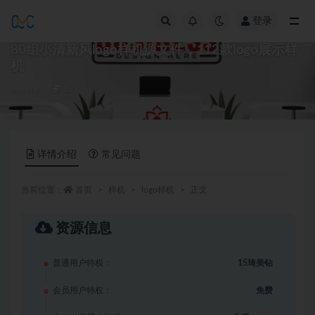
登录
全部
80组小清新风logo样机源文件，112款logo展示样
机
logo样机
15
详情介绍
常见问题
当前位置：
首页
样机
logo样机
正文
资源信息
普通用户特权：
15琦美钻
会员用户特权：
免费