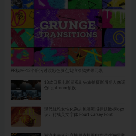
PR模板-13个脏污过渡彩色脏点划痕涂鸦效果元素
18款日系电影景观街头旅拍摄影后期人像调
色Lightroom预设
现代优雅女性化杂志包装海报标题徽标logo
设计衬线英文字体 Fourt Carsey Font
潮流未来科幻赛博朋克机甲电竞游戏海报徽