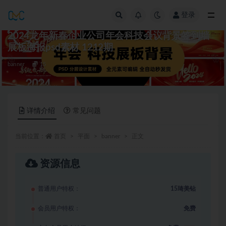
登录
全部
2024龙年新春企业公司年会科技会议背景签到墙
展板海报psd素材 1212期
banner
15
详情介绍
常见问题
当前位置：
首页
平面
banner
正文
资源信息
普通用户特权：
15琦美钻
会员用户特权：
免费