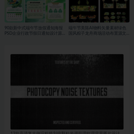
90款新中式端午节放假通知海报
端午节美陈AI物料矢量素材绿色
PSD企业行政节假日通知设计源
国风粽子龙舟商场活动布置源文
文件素材~1552期
件模板素材~1549期
12款高清复古做旧粗糙划痕颗粒半调肌理纹理背景图片设计