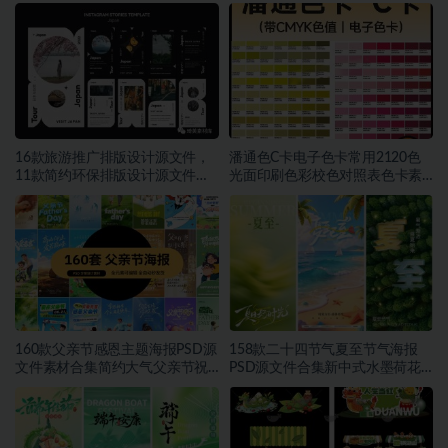
模板素材图
16款旅游推广排版设计源文件，
潘通色C卡电子色卡常用2120色
11款简约环保排版设计源文件，
光面印刷色彩校色对照表色卡素
15款电商撞色排版设计源文件
材PDF~1574期
160款父亲节感恩主题海报PSD源
158款二十四节气夏至节气海报
文件素材合集简约大气父亲节祝
PSD源文件合集新中式水墨荷花
福宣传设计素材~1559期
二十四节气朋友圈宣传模板素材
~1553期