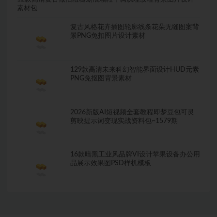
素材包
复古风格花卉插图轮廓线条花朵无缝图案背
景PNG免扣图片设计素材
129款高清未来科幻智能界面设计HUD元素
PNG免抠图背景素材
2026新版AI短视频全套教程即梦豆包可灵
剪映提示词变现实战资料包~1579期
16款暗黑工业风品牌VI设计苹果设备办公用
品展示效果图PSD样机模板