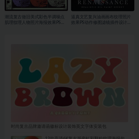
潮流复古做旧美式彩色半调噪点
逼真文艺复兴油画画布纹理照片
肌理纹理人物照片海报效果PS动
效果PS动作修图滤镜插件设计素
作样机
材
时尚复古品牌邀请函徽标设计装饰英文字体安装包
12款高清6K复古渐变虹彩颗粒纹理海报包