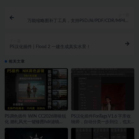
上一篇
万能缩略图补丁工具，支持PSD/AI/PDF/CDR/MP4等
格式
下一篇
PS汉化插件 | Flood 2 一建生成真实水景！
相关文章
PS调色插件 WIN CC2026降噪锐
PS汉化插件FonTags V1.6 字库收
化 婚礼风光一键修图hdr滤镜
纳师，自动分类一步到位，也太
Nik8.1~1573期
好用了吧~1567期