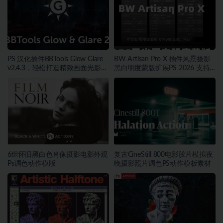
PS 汉化插件BBTools Glow Glare
BW Artisan Pro X 插件风景摄影
v2.4.3，轻松打造精致画面光影，
黑白明度蒙版扩展PS 2026 支持
光效自然~1565期
WIN以及MAC~1560期
6组怀旧黑白色肖像摄影电影外观
复古CineStill 800电影胶片模拟夜
Ps调色动作模版
晚摄影照片调色PS动作模板素材