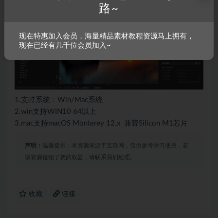
路~
现在特惠加入会员，海量精品素材教程资源马上拥有，
现在已经有几千位会员加入~
1.支持系统：Win/Mac系统
2.win支持WIN10 64以上
3.mac支持macOS Monterey 12.x 兼容Silicon M1芯片
声明：
温馨提示：本资源来源于互联网，仅供参考学习使用，若
该资源侵犯了您的权益，请联系我们处理。
收藏
链接