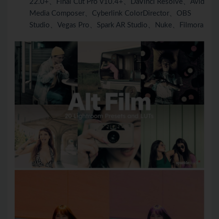
22.0+、Final Cut Pro v10.4+、DaVinci Resolve、Avid
Media Composer、Cyberlink ColorDirector、OBS
Studio、Vegas Pro、Spark AR Studio、Nuke、Filmora