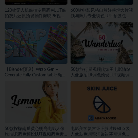
120款无人机航拍专用调色LUT航
600款电影风格自然好莱坞大片视
拍灰片还原预设插件剪映PR视频
频与照片专业调色LUTs预设包素
调色
材
【Blender预设】Wrap Gen –
50款旅行景观现代氛围电影情绪
Generate Fully Customisable 绳索
人像旅拍LR调色预设LUT视频调
包装带缠绕生成器
色素材
50款柠檬南瓜黄色明亮电影人像
电影美学复古怀旧胶片Netflix级
旅拍LR调色预设LUT视频调色素
人像肤色调整润饰达芬奇调色