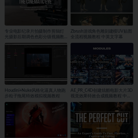
专业电影纪录片拍摄制作剪辑灯
Zbrush游戏角色雕刻建模UV贴图
光摄影后期调色色彩分级视频教
全流程视频教程 中英文字幕
程
Houdini+Nuke风格化逼真人物跑
AE_PR_C4D创建炫酷电影大片3D
步粒子拖尾特效模拟视频教程
视觉效果特效合成视频教程 中英
文字幕