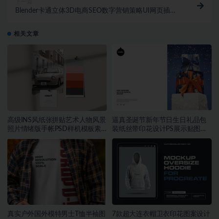
下一篇
Blender卡通立体3D电商SEO数字营销策略UI网页插图
插画Blend素材
相关文章
高级INS风纸张拼贴艺术人物风景
逼真圣诞节新年节日生日礼品包
照片情绪版手帐PSD样机模板素
装纸丝带印花设计PS展示贴图样
材
机模板
真实户外国外模特男士T恤半袖图
7款超大连衣帽卫衣印花图案设计