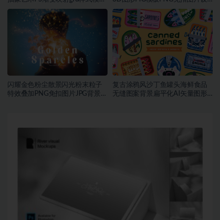
素材
计素材
闪耀金色粉尘散景闪光粉末粒子
复古涂鸦风沙丁鱼罐头海鲜食品
特效叠加PNG免扣图片JPG背景素
无缝图案背景扁平化AI矢量图形
材
素材