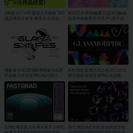
280套大厂VI手册源文件模版 500
数码艺术3D抽象夏日波浪流畅曲
强品牌设计参考 餐饮企业高端矢
线装饰抽象图形背景JPG图片设计
量~1534期
素材
抽象发光3D透明玻璃螺旋水晶塑
彩虹镭射玻璃水晶立体3D几何主
料抽象几何形状PNG免扣图片设
视觉图形海报背景PNG免抠图片
计素材
素材
120款潮流复古金属未来主义科幻
现代潮流动态彩虹流动曲线形状
抽象艺术PS渐变映射grd样式模板
3D图形FIG模板PNG免扣图片设