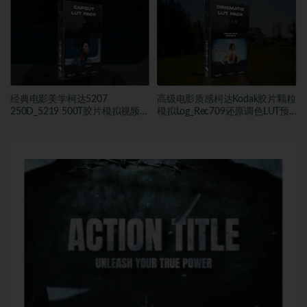
经典电影美学柯达5207
高级电影质感柯达Kodak胶片颗粒
250D_5219 500T胶片模拟视频色
模拟Log_Rec709还原调色LUT预
彩分级调色LUT预设
设