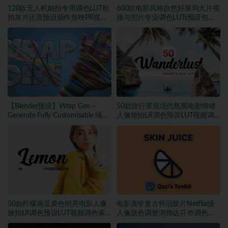
120款无人机航拍专用调色LUT航
600款电影风格自然好莱坞大片视
拍灰片还原预设插件剪映PR视频
频与照片专业调色LUTs预设包素
调色
材
【Blender预设】Wrap Gen –
50款旅行景观现代氛围电影情绪
Generate Fully Customisable 绳索
人像旅拍LR调色预设LUT视频调
包装带缠绕生成器
色素材
50款柠檬南瓜黄色明亮电影人像
电影美学复古怀旧胶片Netflix级
旅拍LR调色预设LUT视频调色素
人像肤色调整润饰达芬奇调色
材
DCTL插件