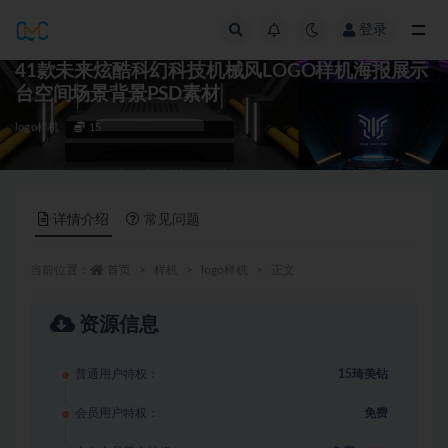
登录
全部
41款未来炫酷科幻科技机械风LOGO样机海报展示
台空间场景背景PSD素材
logo样机
15
详情介绍
常见问题
当前位置：
首页
样机
logo样机
正文
资源信息
普通用户特权：
15琦美钻
会员用户特权：
免费