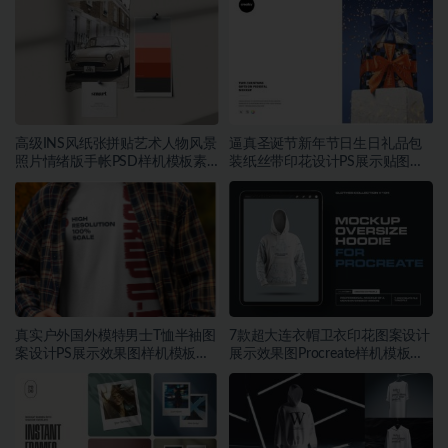
高级INS风纸张拼贴艺术人物风景
逼真圣诞节新年节日生日礼品包
照片情绪版手帐PSD样机模板素
装纸丝带印花设计PS展示贴图样
材
机模板
真实户外国外模特男士T恤半袖图
7款超大连衣帽卫衣印花图案设计
案设计PS展示效果图样机模板素
展示效果图Procreate样机模板素
材
材