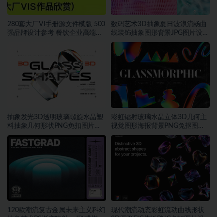
280套大厂VI手册源文件模版 500
数码艺术3D抽象夏日波浪流畅曲
强品牌设计参考 餐饮企业高端矢
线装饰抽象图形背景JPG图片设计
量~1534期
素材
抽象发光3D透明玻璃螺旋水晶塑
彩虹镭射玻璃水晶立体3D几何主
料抽象几何形状PNG免扣图片设
视觉图形海报背景PNG免抠图片
计素材
素材
120款潮流复古金属未来主义科幻
现代潮流动态彩虹流动曲线形状