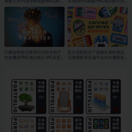
抽象艺术PS渐变映射grd样式模板
3D图形FIG模板PNG免扣图片设
素材
计素材
闪耀金色粉尘散景闪光粉末粒子
复古涂鸦风沙丁鱼罐头海鲜食品
特效叠加PNG免扣图片JPG背景素
无缝图案背景扁平化AI矢量图形
材
素材